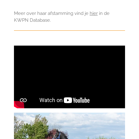
Meer over haar afstamming vind je
hier
in de
KWPN Database.