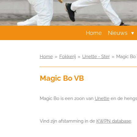
Home
Nieuws
Home
»
Fokkerij
»
Unette - Ster
»
Magic Bo
Magic Bo VB
Magic Bo is een zoon van
Unette
en de hengst
Vind zijn afstamming in de
KWPN database
.