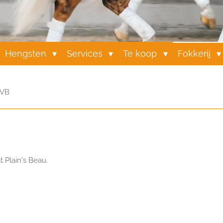
Hengsten
Services
Te koop
Fokkerij
 VB
 Plain's Beau.