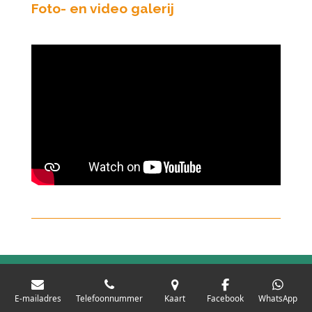
Foto- en video galerij
E-mailadres
Telefoonnummer
Kaart
Facebook
WhatsApp
F
W
I