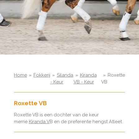
Home
»
Fokkerij
»
Silanda
»
Kiranda
»
Roxette
- Keur
VB - Keur
VB
Roxette VB
Roxette VB is een dochter van de keur
merrie
Kiranda V
B en de preferente hengst Atleet.