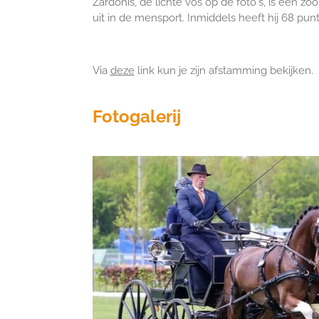
Zardonis, de lichte vos op de foto's, is een zo
uit in de mensport. Inmiddels heeft hij 68 pun
Via
deze
link kun je zijn afstamming bekijken.
Fotogalerij