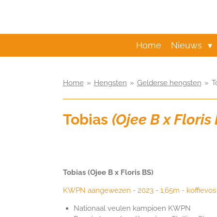
Ga
direct
naar
de
Home
Nieuws
hoofdinhoud
Home
»
Hengsten
»
Gelderse hengsten
»
T
Tobias
(Ojee B x Floris
Tobias (Ojee B x Floris BS)
KWPN aangewezen - 2023 - 1,65m - koffievos
Nationaal veulen kampioen KWPN