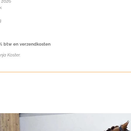
w 2026
ek
g
1% btw en verzendkosten
nja Koster.