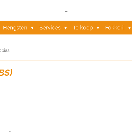
-
Hengsten
Services
Te koop
Fokkerij
obias
 BS)