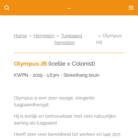
-
Ga
direct
naar
de
hoofdinhoud
Home
»
Hengsten
»
Tuigpaard
»
Olympus
hengsten
HS
Olympus JB
(Icellie x Colonist)
KWPN - 2019 - 1.63m - Stekelharig bruin
Olympus is een zeer rassige, elegante
tuigpaardhengst.
Hij is eerlijk en betrouwbaar met veel natuurlijke
aanleg als tuigpaard
Heeft zeer veel bereidheid tot werken en laat zich