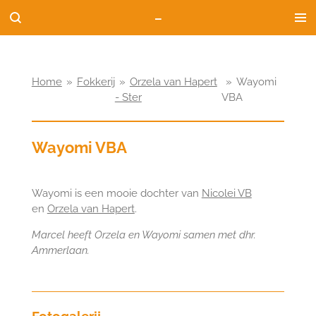
-
Ga
direct
naar
de
hoofdinhoud
Home
»
Fokkerij
»
Orzela van Hapert
»
Wayomi
- Ster
VBA
Wayomi VBA
Wayomi is een mooie dochter van
Nicolei VB
en
Orzela van Hapert
.
Marcel heeft Orzela en Wayomi samen met dhr.
Ammerlaan.
Fotogalerij