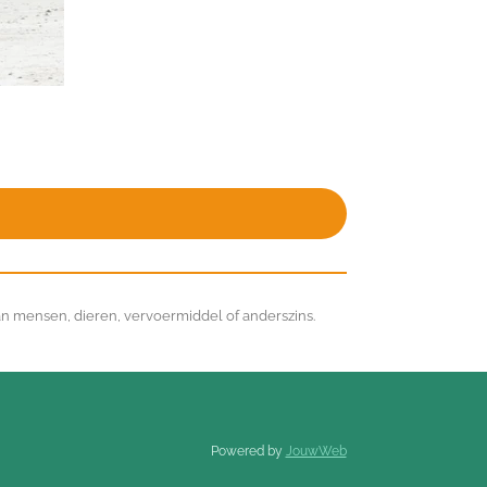
an mensen, dieren, vervoermiddel of anderszins.
Powered by
JouwWeb