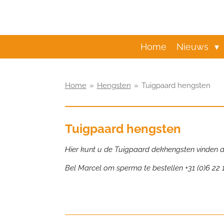
Ga
direct
naar
de
Home
Nieuws
hoofdinhoud
Home
»
Hengsten
»
Tuigpaard hengsten
Tuigpaard hengsten
Hier kunt u de Tuigpaard dekhengsten vinden die
Bel Marcel om sperma te bestellen +31 (0)6 22 