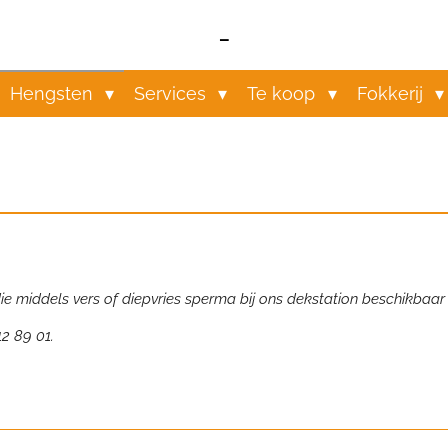
-
Hengsten
Services
Te koop
Fokkerij
 middels vers of diepvries sperma bij ons dekstation beschikbaar z
12 89 01.