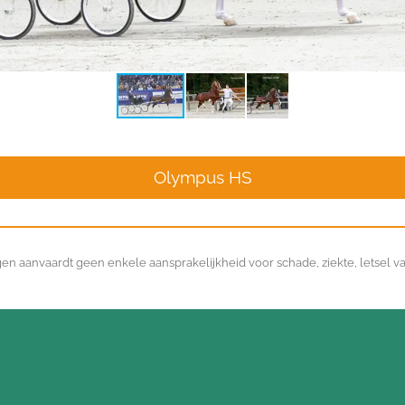
Olympus HS
en aanvaardt geen enkele aansprakelijkheid voor schade, ziekte, letsel v