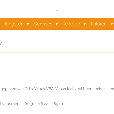
-
Hengsten
Services
Te koop
Fokkerij
BA
egeven van Odin, Viloux VBA. Viloux laat veel been techniek en 
voor meer info +31 (0) 6 22 12 89 01.