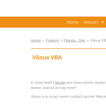
Ga
direct
naar
de
Home
Nieuws
hoofdinhoud
Home
»
Fokkerij
»
Filanda - Ster
»
Viloux V
Viloux VBA
In 2025 heeft
Filanda
een mooi merrie veulen g
benen, wat wil je nog meer?
Viloux is te koop: neem contact op met Marcel 