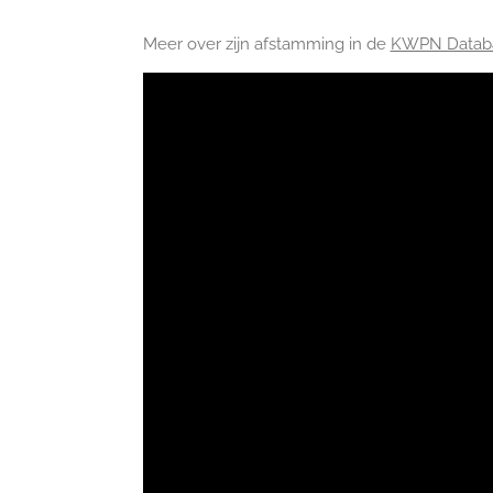
Meer over zijn afstamming in de
KWPN Datab