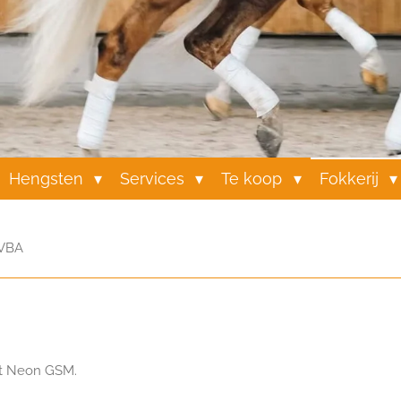
Hengsten
Services
Te koop
Fokkerij
 VBA
t Neon GSM.