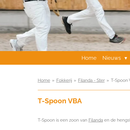
Home
Nieuws
Home
»
Fokkerij
»
Filanda - Ster
»
T-Spoon
T-Spoon VBA
T-Spoon is een zoon van
Filanda
en de hengs